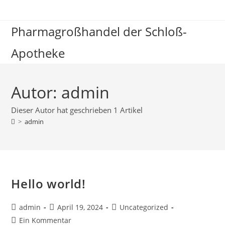
Zum
Inhalt
Pharmagroßhandel der Schloß-
springen
Apotheke
Autor:
admin
Dieser Autor hat geschrieben 1 Artikel
>
admin
Hello world!
Beitrags-
Beitrag
Beitrags-
admin
April 19, 2024
Uncategorized
Autor:
veröffentlicht:
Kategorie:
Beitrags-
Ein Kommentar